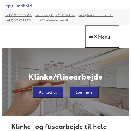
Hop til indhold
(+45) 97 47 27 23
Bødkervej 12, 7490 Aulum
post@aulum-murer.dk
(+45) 97 47 27 23
post@aulum-murer.dk
Menu
Klinke/flisearbejde
Kontakt os
Læs mere
Klinke- og flisearbejde til hele