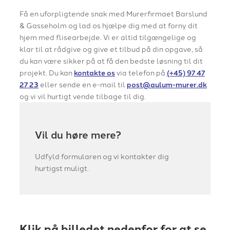
Få en uforpligtende snak med Murerfirmaet Barslund
& Gasseholm og lad os hjælpe dig med at forny dit
hjem med flisearbejde. Vi er altid tilgængelige og
klar til at rådgive og give et tilbud på din opgave, så
du kan være sikker på at få den bedste løsning til dit
projekt. Du kan
kontakte os
via telefon på
(+45) 97 47
27 23
eller sende en e-mail til
post@aulum-murer.dk
og vi vil hurtigt vende tilbage til dig.
Vil du høre mere?
Udfyld formularen og vi kontakter dig
hurtigst muligt.
Klik på billedet nedenfor for at se